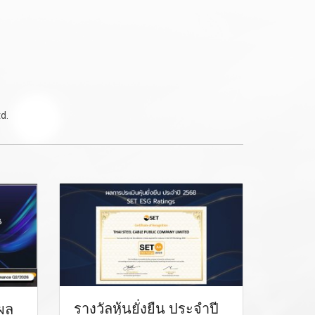
d.
รางวัลหุ้นยั่งยืน ประจำปี
ผล