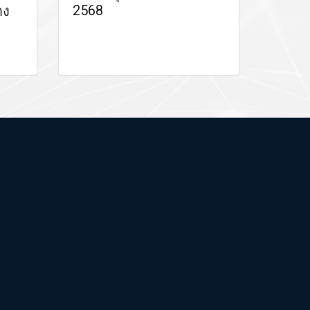
2568
าง