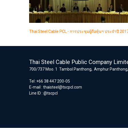
Thai Steel Cable PCL - การประชุมผู้ถือหุ้นฯ ประจำปี 201
Thai Steel Cable Public Company Limit
700/737 Moo. 1 Tambol Panthong, Amphur Panthong,
Tel :+66 38 447 200-05
E-mail :
thaisteel@tscpcl.com
Line ID : @tscpcl